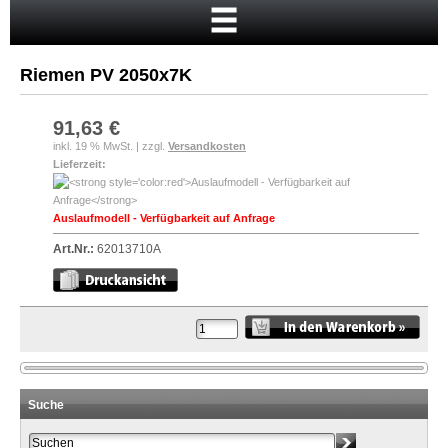
Startseite
Warenkorb
Riemen PV 2050x7K
Mein Konto
Neukunde?
91,63 €
inkl. 19 % MwSt. | zzgl.
Versandkosten
Kasse
Lieferzeit:
Anmelden
Auslaufmodell - Verfügbarkeit auf Anfrage
Art.Nr.:
62013710A
Suche