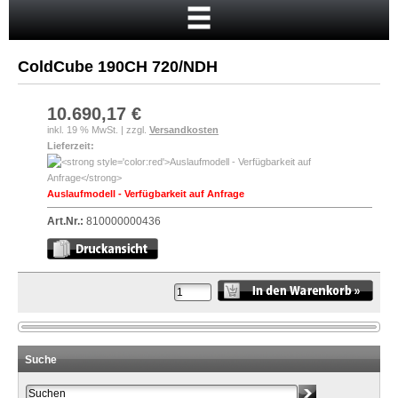
Startseite
Warenkorb
ColdCube 190CH 720/NDH
Mein Konto
Neukunde?
10.690,17 €
inkl. 19 % MwSt. | zzgl.
Versandkosten
Kasse
Lieferzeit:
Anmelden
Auslaufmodell - Verfügbarkeit auf Anfrage
Art.Nr.:
810000000436
Suche