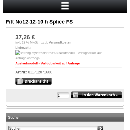
Startseite
Warenkorb
Fitt No12-12-10 h Splice FS
Mein Konto
Neukunde?
37,26 €
inkl. 19 % MwSt. | zzgl.
Versandkosten
Kasse
Lieferzeit:
Anmelden
Auslaufmodell - Verfügbarkeit auf Anfrage
Art.Nr.:
811712071606
Suche