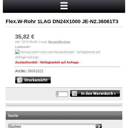
Startseite
Warenkorb
Flex.W-Rohr 1LAG DN24X1000 JE-N2.36061T3
Mein Konto
Neukunde?
35,82 €
inkl. 19 % MwSt. | zzgl.
Versandkosten
Kasse
Lieferzeit:
Anmelden
Auslaufmodell - Verfügbarkeit auf Anfrage
Art.Nr.:
36061621
Suche