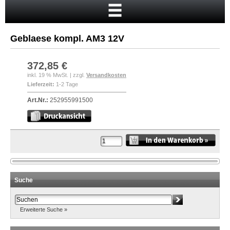
Startseite
Warenkorb
Geblaese kompl. AM3 12V
Mein Konto
Neukunde?
372,85 €
inkl. 19 % MwSt. | zzgl.
Versandkosten
Kasse
Lieferzeit:
1-2 Tage
Anmelden
Art.Nr.:
252955991500
Suche
Erweiterte Suche »