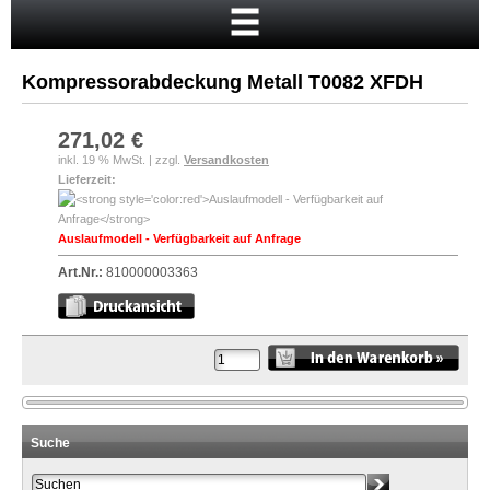
Startseite
Warenkorb
Kompressorabdeckung Metall T0082 XFDH
Mein Konto
Neukunde?
271,02 €
inkl. 19 % MwSt. | zzgl.
Versandkosten
Kasse
Lieferzeit:
Anmelden
Auslaufmodell - Verfügbarkeit auf Anfrage
Art.Nr.:
810000003363
Suche