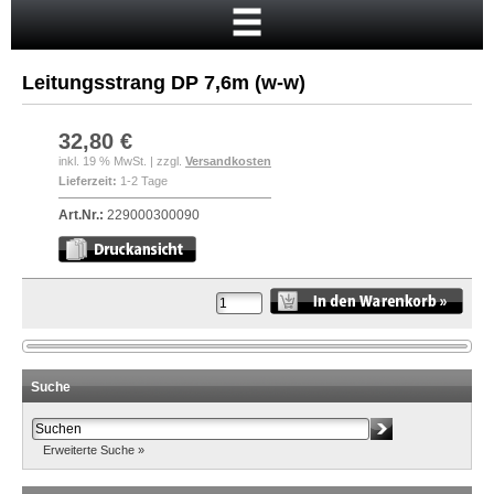
Startseite
Warenkorb
Leitungsstrang DP 7,6m (w-w)
Mein Konto
Neukunde?
32,80 €
inkl. 19 % MwSt. | zzgl.
Versandkosten
Kasse
Lieferzeit:
1-2 Tage
Anmelden
Art.Nr.:
229000300090
Suche
Erweiterte Suche »