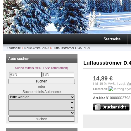
Startseite
Startseite
»
Neue Artikel 2023
»
Luftausströmer D.45 P129
Auto suchen
Luftausströmer D.
Suche mittels HSN-TSN* (empfohlen)
14,89 €
inkl. 19 % MwSt. | zzgl.
Ve
oder
Lieferzeit:
Suche mittels Autoname
Art.Nr.:
810000002798