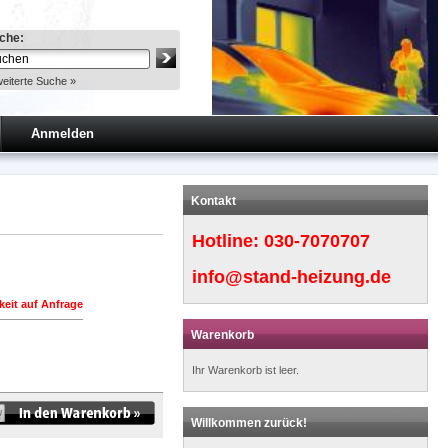
che:
eiterte Suche »
Anmelden
Kontakt
Hotline:
030-7070707
info@stand-heizung.de
keit auf Anfrage
Warenkorb
Ihr Warenkorb ist leer.
Willkommen zurück!