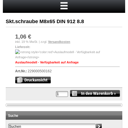
Startseite
Warenkorb
Skt.schraube M8x65 DIN 912 8.8
Mein Konto
Neukunde?
1,06 €
inkl. 19 % MwSt. | zzgl.
Versandkosten
Kasse
Lieferzeit:
Anmelden
Auslaufmodell - Verfügbarkeit auf Anfrage
Art.Nr.:
229000500162
Suche