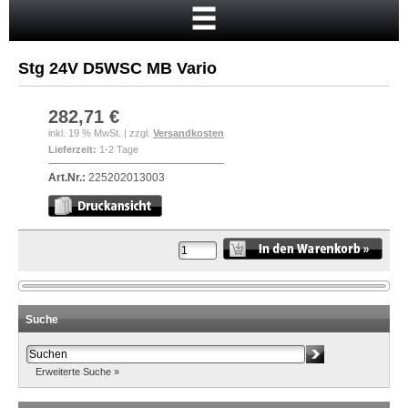
Startseite
Warenkorb
Stg 24V D5WSC MB Vario
Mein Konto
Neukunde?
282,71 €
inkl. 19 % MwSt. | zzgl.
Versandkosten
Kasse
Lieferzeit:
1-2 Tage
Anmelden
Art.Nr.:
225202013003
Suche
Erweiterte Suche »