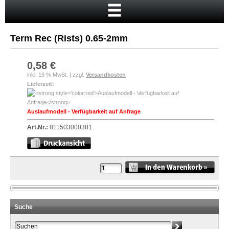
Startseite
Warenkorb
Term Rec (Rists) 0.65-2mm
Mein Konto
Neukunde?
0,58 €
inkl. 19 % MwSt. | zzgl.
Versandkosten
Kasse
Lieferzeit:
Anmelden
Auslaufmodell - Verfügbarkeit auf Anfrage
Art.Nr.:
811503000381
Suche