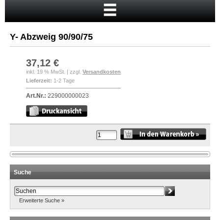
Startseite
Warenkorb
Y- Abzweig 90/90/75
Mein Konto
Neukunde?
37,12 €
inkl. 19 % MwSt. | zzgl.
Versandkosten
Kasse
Lieferzeit:
1-2 Tage
Anmelden
Art.Nr.:
229000000023
Suche
Erweiterte Suche »