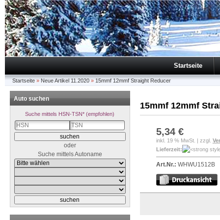
Startseite
Startseite
»
Neue Artikel 11.2020
»
15mmf 12mmf Straight Reducer
Auto suchen
15mmf 12mmf Stra
Suche mittels HSN-TSN* (empfohlen)
5,34 €
inkl. 19 % MwSt. | zzgl.
Ve
oder
Lieferzeit:
Suche mittels Autoname
Art.Nr.:
WHWU1512B