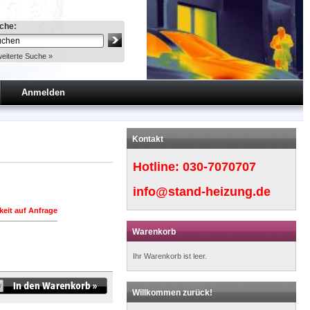
che:
eiterte Suche »
Anmelden
Kontakt
Hotline:
030-7070707
info@stand-heizung.de
keit auf Anfrage
Warenkorb
Ihr Warenkorb ist leer.
Willkommen zurück!