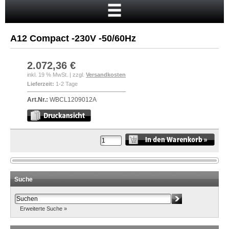
Startseite
Warenkorb
A12 Compact -230V -50/60Hz
Mein Konto
Neukunde?
2.072,36 €
inkl. 19 % MwSt. | zzgl.
Versandkosten
Kasse
Lieferzeit:
1-2 Tage
Anmelden
Art.Nr.:
WBCL1209012A
Suche
Erweiterte Suche »