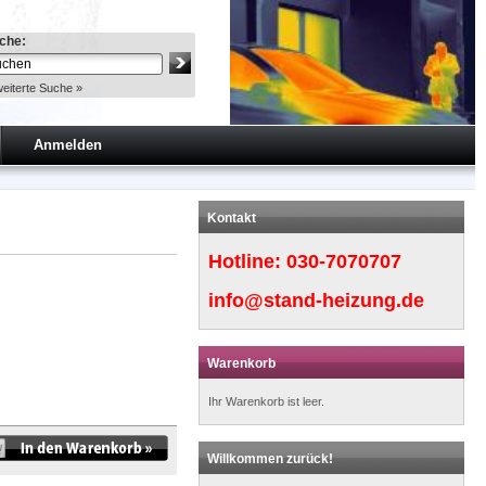
che:
eiterte Suche »
Anmelden
Kontakt
Hotline:
030-7070707
info@stand-heizung.de
Warenkorb
Ihr Warenkorb ist leer.
Willkommen zurück!