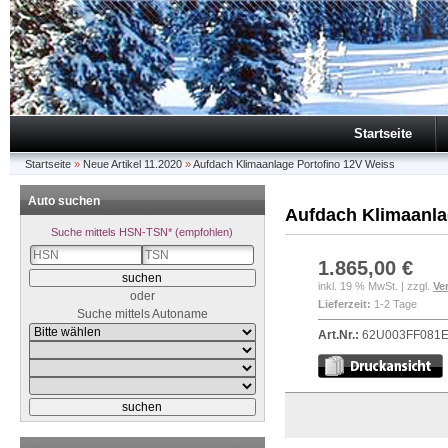
Startseite
Startseite
»
Neue Artikel 11.2020
»
Aufdach Klimaanlage Portofino 12V Weiss
Auto suchen
Aufdach Klimaanla
Suche mittels HSN-TSN* (empfohlen)
1.865,00 €
inkl. 19 % MwSt. | zzgl.
Ve
oder
Lieferzeit:
1-2 Tage
Suche mittels Autoname
Art.Nr.:
62U003FF081