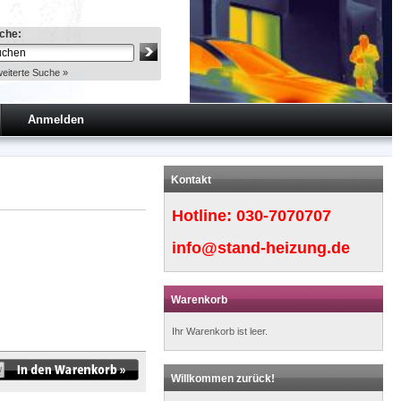
che:
eiterte Suche »
Anmelden
Kontakt
Hotline:
030-7070707
info@stand-heizung.de
Warenkorb
Ihr Warenkorb ist leer.
Willkommen zurück!