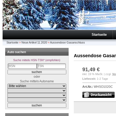
Startseite
Startseite
»
Neue Artikel 11.2020
»
Aussendose Gasanschluss
Auto suchen
Aussendose Gasan
Suche mittels HSN-TSN* (empfohlen)
91,49 €
inkl. 19 % MwSt. | zzgl.
Ve
oder
Lieferzeit:
1-2 Tage
Suche mittels Autoname
Art.Nr.:
WHSO1020C