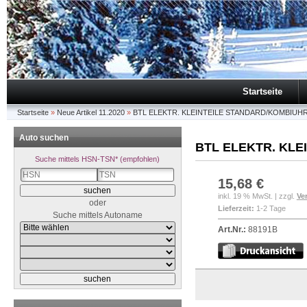
Startseite
Startseite
»
Neue Artikel 11.2020
»
BTL ELEKTR. KLEINTEILE STANDARD/KOMBIUH
Auto suchen
BTL ELEKTR. KL
Suche mittels HSN-TSN* (empfohlen)
15,68 €
inkl. 19 % MwSt. | zzgl.
Ve
oder
Lieferzeit:
1-2 Tage
Suche mittels Autoname
Art.Nr.:
88191B