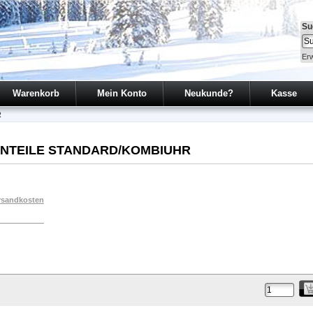
Su
Erw
Warenkorb
Mein Konto
Neukunde?
Kasse
R
EINTEILE STANDARD/KOMBIUHR
rsandkosten