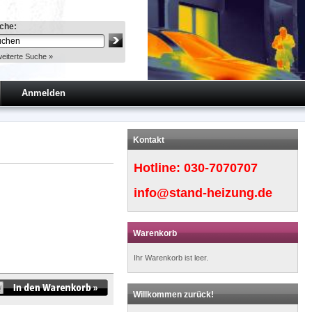
che:
eiterte Suche »
Anmelden
Kontakt
Hotline:
030-7070707
info@stand-heizung.de
Warenkorb
Ihr Warenkorb ist leer.
Willkommen zurück!