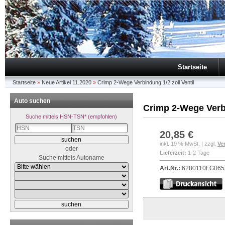
Startseite
Startseite
»
Neue Artikel 11.2020
»
Crimp 2-Wege Verbindung 1/2 zoll Ventil
Auto suchen
Crimp 2-Wege Verbi
Suche mittels HSN-TSN* (empfohlen)
20,85 €
inkl. 19 % MwSt. | zzgl.
Ve
oder
Lieferzeit:
1-2 Tage
Suche mittels Autoname
Art.Nr.:
6280110FG065