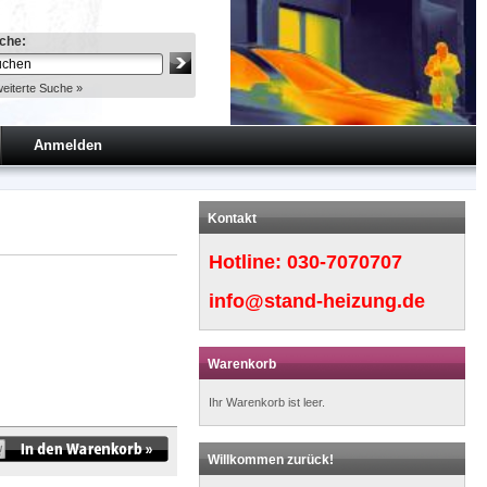
che:
eiterte Suche »
Anmelden
Kontakt
Hotline:
030-7070707
info@stand-heizung.de
Warenkorb
Ihr Warenkorb ist leer.
Willkommen zurück!