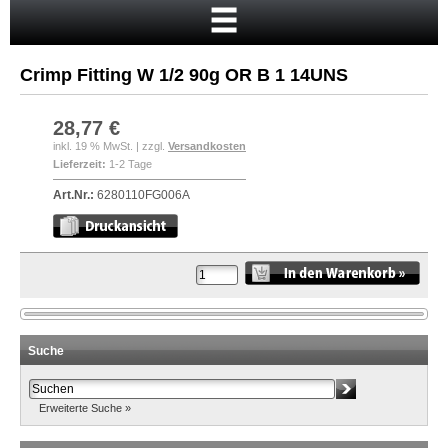
Startseite
Warenkorb
Crimp Fitting W 1/2 90g OR B 1 14UNS
Mein Konto
Neukunde?
28,77 €
inkl. 19 % MwSt. | zzgl.
Versandkosten
Kasse
Lieferzeit:
1-2 Tage
Anmelden
Art.Nr.:
6280110FG006A
Suche
Erweiterte Suche »