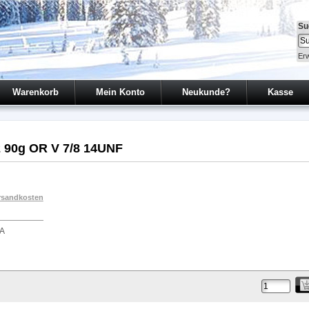
Su
Erw
Warenkorb
Mein Konto
Neukunde?
Kasse
2 90g OR V 7/8 14UNF
rsandkosten
A