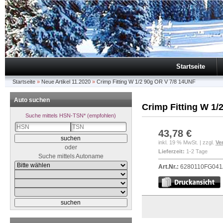
Startseite
Startseite
»
Neue Artikel 11.2020
»
Crimp Fitting W 1/2 90g OR V 7/8 14UNF
Auto suchen
Crimp Fitting W 1/
Suche mittels HSN-TSN* (empfohlen)
43,78 €
inkl. 19 % MwSt. | zzgl.
Ve
oder
Lieferzeit:
1-2 Tage
Suche mittels Autoname
Art.Nr.:
6280110FG041