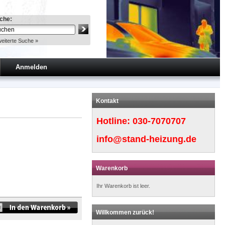
che:
eiterte Suche »
Anmelden
Kontakt
Hotline:
030-7070707
info@stand-heizung.de
Warenkorb
Ihr Warenkorb ist leer.
Willkommen zurück!