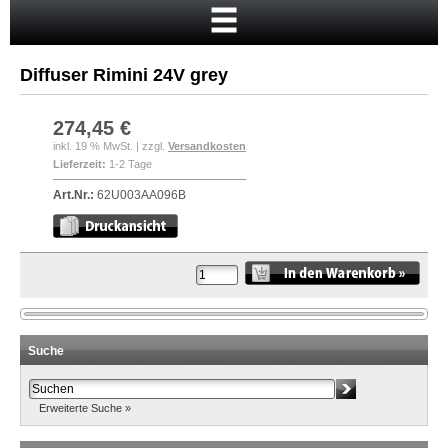
Startseite
Warenkorb
Diffuser Rimini 24V grey
Mein Konto
Neukunde?
274,45 €
inkl. 19 % MwSt. | zzgl.
Versandkosten
Kasse
Lieferzeit:
1-2 Tage
Anmelden
Art.Nr.:
62U003AA096B
Suche
Erweiterte Suche »