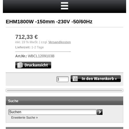
Startseite
Warenkorb
EHM1800W -150mm -230V -50/60Hz
Mein Konto
Neukunde?
712,33 €
inkl. 19 % MwSt. | zzgl.
Versandkosten
Kasse
Lieferzeit:
1-2 Tage
Anmelden
Art.Nr.:
WBCL1209103B
Suche
Erweiterte Suche »