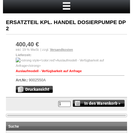
Startseite
Warenkorb
ERSATZTEIL KPL. HANDEL DOSIERPUMPE DP
Mein Konto
2
Neukunde?
400,40 €
Kasse
inkl. 19 % MwSt. | zzgl.
Versandkosten
Lieferzeit:
Anmelden
Auslaufmodell - Verfügbarkeit auf Anfrage
Art.Nr.:
9002550A
Suche