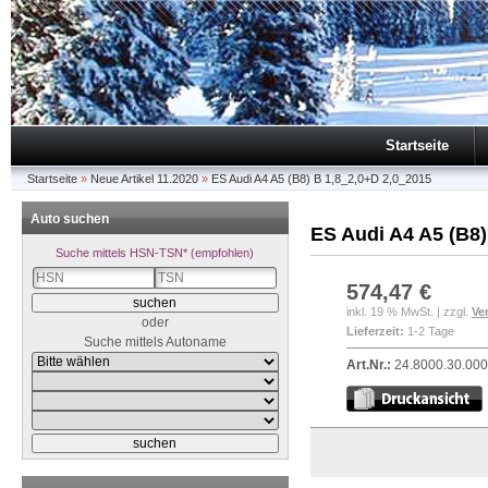
Startseite
Startseite
»
Neue Artikel 11.2020
»
ES Audi A4 A5 (B8) B 1,8_2,0+D 2,0_2015
Auto suchen
ES Audi A4 A5 (B8)
Suche mittels HSN-TSN* (empfohlen)
574,47 €
inkl. 19 % MwSt. | zzgl.
Ve
oder
Lieferzeit:
1-2 Tage
Suche mittels Autoname
Art.Nr.:
24.8000.30.00