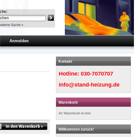
che:
eiterte Suche »
Anmelden
Kontakt
Hotline:
030-7070707
info@stand-heizung.de
Warenkorb
Ihr Warenkorb ist leer.
Willkommen zurück!