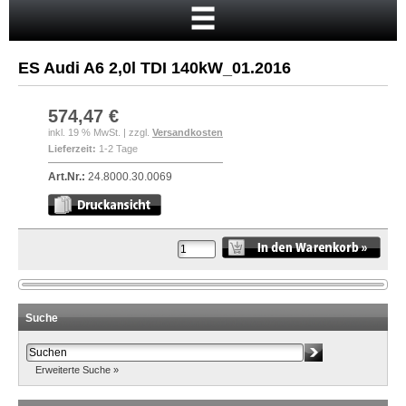
Startseite
Warenkorb
ES Audi A6 2,0l TDI 140kW_01.2016
Mein Konto
Neukunde?
574,47 €
inkl. 19 % MwSt. | zzgl.
Versandkosten
Kasse
Lieferzeit:
1-2 Tage
Anmelden
Art.Nr.:
24.8000.30.0069
Suche
Erweiterte Suche »