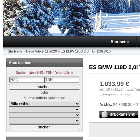
Startseite
Startseite
»
Neue Artikel 11.2020
»
ES BMW 118D 2,0l TDI 110kW16
Auto suchen
ES BMW 118D 2,0l
Suche mittels HSN-TSN* (empfohlen)
1.033,99 €
inkl. 19 % MwSt. | zzgl.
Ve
oder
Lieferzeit:
1-2 Tage
Suche mittels Autoname
Art.Nr.:
24.8000.30.00