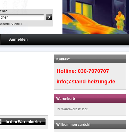
che:
eiterte Suche »
Anmelden
Kontakt
Hotline:
030-7070707
info@stand-heizung.de
Warenkorb
Ihr Warenkorb ist leer.
Willkommen zurück!