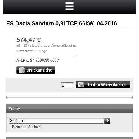
Startseite
Warenkorb
ES Dacia Sandero 0,9l TCE 66kW_04.2016
Mein Konto
Neukunde?
574,47 €
inkl. 19 % MwSt. | zzgl.
Versandkosten
Kasse
Lieferzeit:
1-2 Tage
Anmelden
Art.Nr.:
24.8000.30.0027
Suche
Erweiterte Suche »