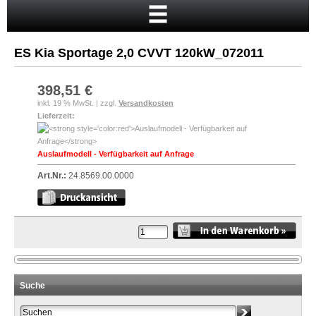
Startseite
Warenkorb
ES Kia Sportage 2,0 CVVT 120kW_072011
Mein Konto
Neukunde?
398,51 €
inkl. 19 % MwSt. | zzgl.
Versandkosten
Kasse
Lieferzeit:
Anmelden
Auslaufmodell - Verfügbarkeit auf Anfrage
Art.Nr.:
24.8569.00.0000
Suche