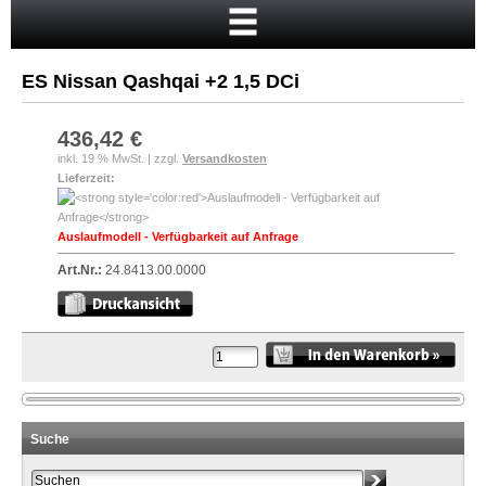
Startseite
Warenkorb
ES Nissan Qashqai +2 1,5 DCi
Mein Konto
Neukunde?
436,42 €
inkl. 19 % MwSt. | zzgl.
Versandkosten
Kasse
Lieferzeit:
Anmelden
Auslaufmodell - Verfügbarkeit auf Anfrage
Art.Nr.:
24.8413.00.0000
Suche