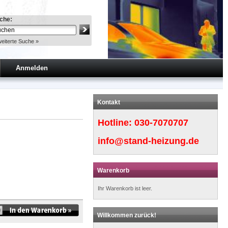
che:
eiterte Suche »
Anmelden
Kontakt
Hotline:
030-7070707
info@stand-heizung.de
Warenkorb
Ihr Warenkorb ist leer.
Willkommen zurück!