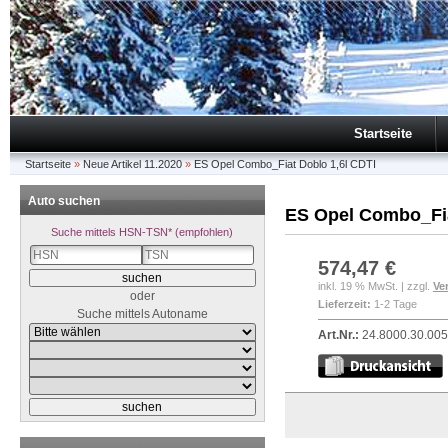
Startseite
Startseite
»
Neue Artikel 11.2020
»
ES Opel Combo_Fiat Doblo 1,6l CDTI
Auto suchen
ES Opel Combo_Fia
Suche mittels HSN-TSN* (empfohlen)
574,47 €
inkl. 19 % MwSt. | zzgl.
Ve
oder
Lieferzeit:
1-2 Tage
Suche mittels Autoname
Art.Nr.:
24.8000.30.00