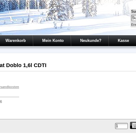
Su
Erw
Warenkorb
Mein Konto
Neukunde?
Kasse
t Doblo 1,6l CDTI
rsandkosten
56