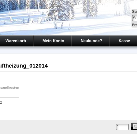
Su
Erw
Warenkorb
Mein Konto
Neukunde?
Kasse
uftheizung_012014
rsandkosten
02