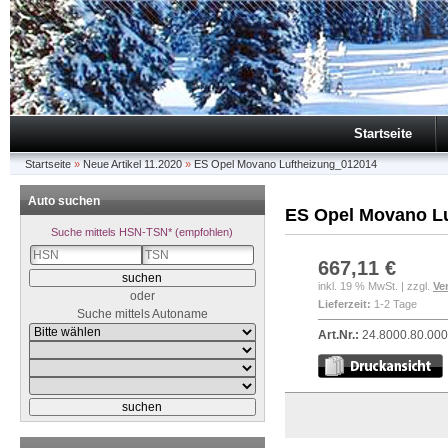
Startseite
Startseite
»
Neue Artikel 11.2020
»
ES Opel Movano Luftheizung_012014
Auto suchen
ES Opel Movano L
Suche mittels HSN-TSN* (empfohlen)
667,11 €
inkl. 19 % MwSt. | zzgl.
Ve
oder
Lieferzeit:
1-2 Tage
Suche mittels Autoname
Art.Nr.:
24.8000.80.00