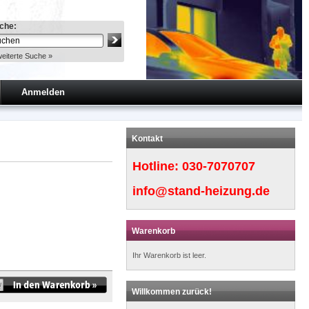
che:
eiterte Suche »
Anmelden
Kontakt
Hotline:
030-7070707
info@stand-heizung.de
Warenkorb
Ihr Warenkorb ist leer.
Willkommen zurück!