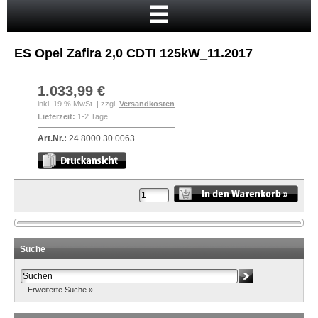
Startseite
Warenkorb
ES Opel Zafira 2,0 CDTI 125kW_11.2017
Mein Konto
Neukunde?
1.033,99 €
inkl. 19 % MwSt. | zzgl.
Versandkosten
Kasse
Lieferzeit:
1-2 Tage
Anmelden
Art.Nr.:
24.8000.30.0063
Suche
Erweiterte Suche »