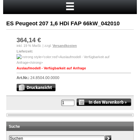
Startseite
Warenkorb
ES Peugeot 207 1,6 HDi FAP 66kW_042010
Mein Konto
Neukunde?
364,14 €
inkl. 19 % MwSt. | zzgl.
Versandkosten
Kasse
Lieferzeit:
Anmelden
Auslaufmodell - Verfügbarkeit auf Anfrage
Art.Nr.:
24.8504.00.0000
Suche