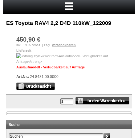
Startseite
Warenkorb
ES Toyota RAV4 2,2 D4D 110kW_122009
Mein Konto
Neukunde?
450,90 €
inkl. 19 % MwSt. | zzgl.
Versandkosten
Kasse
Lieferzeit:
Anmelden
Auslaufmodell - Verfügbarkeit auf Anfrage
Art.Nr.:
24.8481.00.0000
Suche