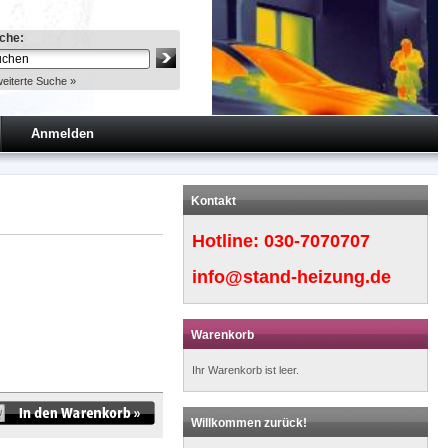
che:
eiterte Suche »
Anmelden
Kontakt
Hotline:
030-7070707
info@stand-heizung.de
Warenkorb
Ihr Warenkorb ist leer.
Willkommen zurück!