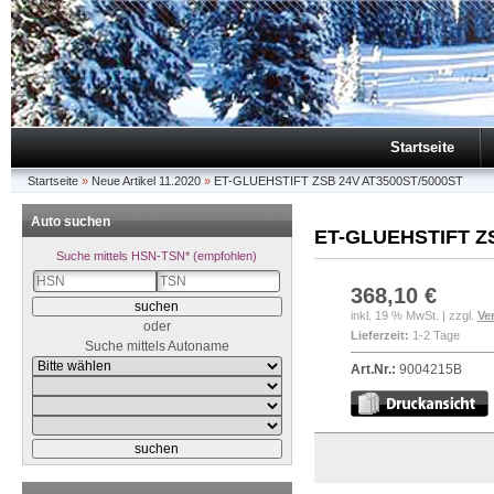
Startseite
Startseite
»
Neue Artikel 11.2020
»
ET-GLUEHSTIFT ZSB 24V AT3500ST/5000ST
Auto suchen
ET-GLUEHSTIFT ZS
Suche mittels HSN-TSN* (empfohlen)
368,10 €
inkl. 19 % MwSt. | zzgl.
Ve
oder
Lieferzeit:
1-2 Tage
Suche mittels Autoname
Art.Nr.:
9004215B