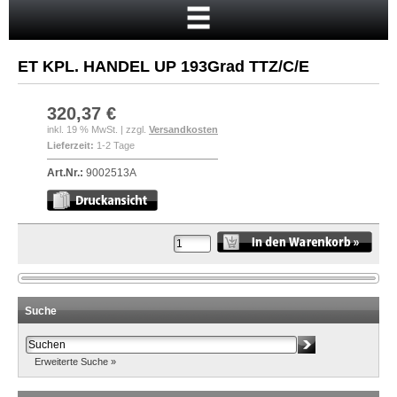
Startseite
Warenkorb
ET KPL. HANDEL UP 193Grad TTZ/C/E
Mein Konto
Neukunde?
320,37 €
inkl. 19 % MwSt. | zzgl.
Versandkosten
Kasse
Lieferzeit:
1-2 Tage
Anmelden
Art.Nr.:
9002513A
Suche
Erweiterte Suche »