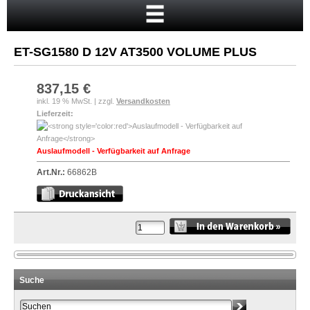
Startseite
Warenkorb
ET-SG1580 D 12V AT3500 VOLUME PLUS
Mein Konto
Neukunde?
837,15 €
inkl. 19 % MwSt. | zzgl.
Versandkosten
Kasse
Lieferzeit:
Anmelden
Auslaufmodell - Verfügbarkeit auf Anfrage
Art.Nr.:
66862B
Suche