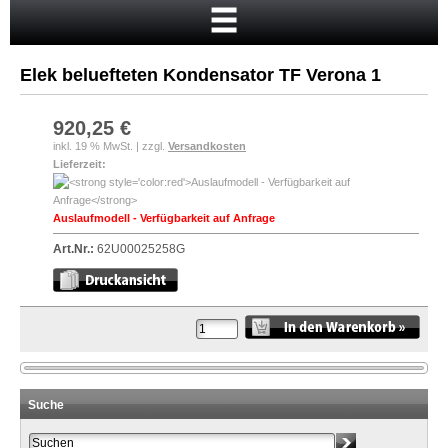
Startseite
Warenkorb
Elek beluefteten Kondensator TF Verona 1
Mein Konto
Neukunde?
920,25 €
inkl. 19 % MwSt. | zzgl.
Versandkosten
Kasse
Lieferzeit:
Anmelden
Auslaufmodell - Verfügbarkeit auf Anfrage
Art.Nr.:
62U00025258G
Suche