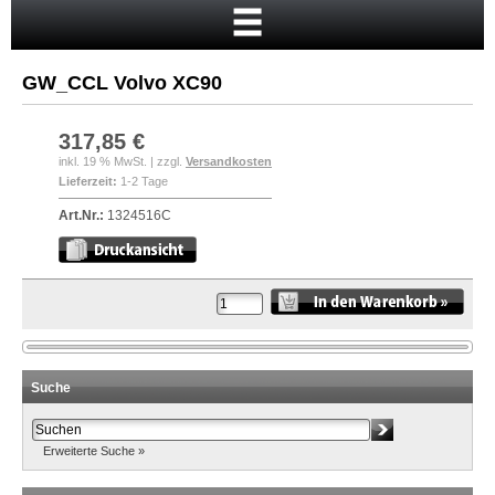
Startseite
Warenkorb
GW_CCL Volvo XC90
Mein Konto
Neukunde?
317,85 €
inkl. 19 % MwSt. | zzgl.
Versandkosten
Kasse
Lieferzeit:
1-2 Tage
Anmelden
Art.Nr.:
1324516C
Suche
Erweiterte Suche »