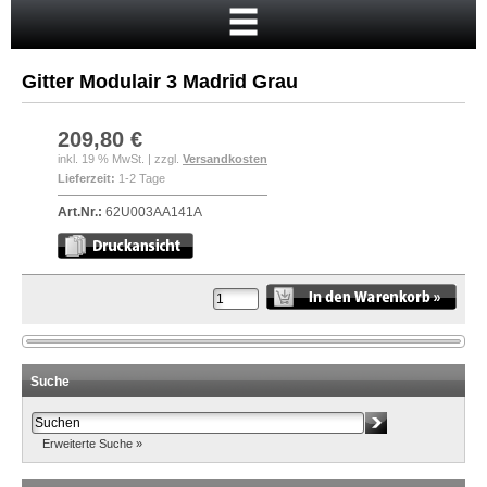
Startseite
Warenkorb
Gitter Modulair 3 Madrid Grau
Mein Konto
Neukunde?
209,80 €
inkl. 19 % MwSt. | zzgl.
Versandkosten
Kasse
Lieferzeit:
1-2 Tage
Anmelden
Art.Nr.:
62U003AA141A
Suche
Erweiterte Suche »