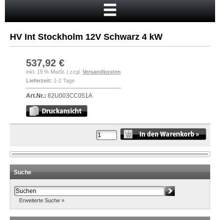
Startseite
Warenkorb
HV Int Stockholm 12V Schwarz 4 kW
Mein Konto
Neukunde?
537,92 €
inkl. 19 % MwSt. | zzgl.
Versandkosten
Kasse
Lieferzeit:
1-2 Tage
Anmelden
Art.Nr.:
62U003CC051A
Suche
Erweiterte Suche »