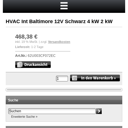
Startseite
Warenkorb
HVAC Int Baltimore 12V Schwarz 4 kW 2 kW
Mein Konto
Neukunde?
468,38 €
inkl. 19 % MwSt. | zzgl.
Versandkosten
Kasse
Lieferzeit:
1-2 Tage
Anmelden
Art.Nr.:
62U003CF072EC
Suche
Erweiterte Suche »