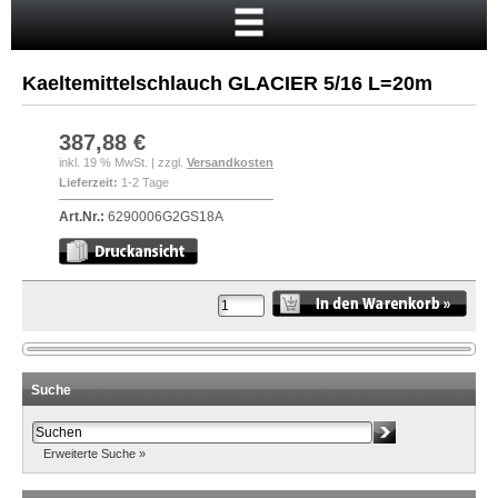
Startseite
Warenkorb
Kaeltemittelschlauch GLACIER 5/16 L=20m
Mein Konto
Neukunde?
387,88 €
inkl. 19 % MwSt. | zzgl.
Versandkosten
Kasse
Lieferzeit:
1-2 Tage
Anmelden
Art.Nr.:
6290006G2GS18A
Suche
Erweiterte Suche »