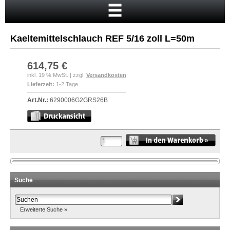
Startseite
Warenkorb
Kaeltemittelschlauch REF 5/16 zoll L=50m
Mein Konto
Neukunde?
614,75 €
inkl. 19 % MwSt. | zzgl.
Versandkosten
Kasse
Lieferzeit:
1-2 Tage
Anmelden
Art.Nr.:
6290006G2GRS26B
Suche
Erweiterte Suche »