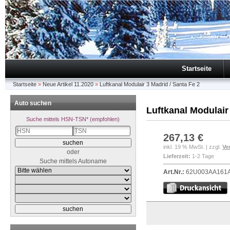
Startseite
Startseite
»
Neue Artikel 11.2020
»
Luftkanal Modulair 3 Madrid / Santa Fe 2
Auto suchen
Luftkanal Modulair
Suche mittels HSN-TSN* (empfohlen)
267,13 €
inkl. 19 % MwSt. | zzgl.
Ve
oder
Lieferzeit:
1-2 Tage
Suche mittels Autoname
Art.Nr.:
62U003AA161