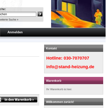
che:
eiterte Suche »
Anmelden
Kontakt
Hotline:
030-7070707
info@stand-heizung.de
Warenkorb
Ihr Warenkorb ist leer.
Willkommen zurück!