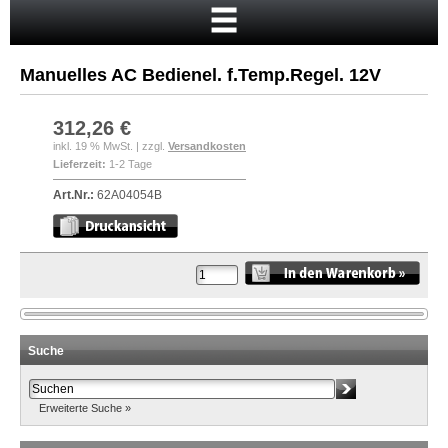
Startseite
Warenkorb
Manuelles AC Bedienel. f.Temp.Regel. 12V
Mein Konto
Neukunde?
312,26 €
inkl. 19 % MwSt. | zzgl.
Versandkosten
Kasse
Lieferzeit:
1-2 Tage
Anmelden
Art.Nr.:
62A04054B
Suche
Erweiterte Suche »