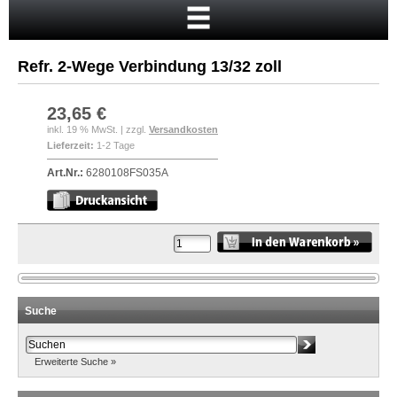
Startseite
Warenkorb
Refr. 2-Wege Verbindung 13/32 zoll
Mein Konto
Neukunde?
23,65 €
inkl. 19 % MwSt. | zzgl.
Versandkosten
Kasse
Lieferzeit:
1-2 Tage
Anmelden
Art.Nr.:
6280108FS035A
Suche
Erweiterte Suche »