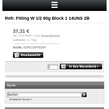
Startseite
Warenkorb
Refr. Fitting W 1/2 90g Block 1 14UNS 2B
Mein Konto
Neukunde?
37,31 €
inkl. 19 % MwSt. | zzgl.
Versandkosten
Kasse
Lieferzeit:
1-2 Tage
Anmelden
Art.Nr.:
6280110FS026A
Suche
Erweiterte Suche »