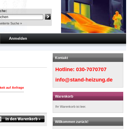
che:
eiterte Suche »
Anmelden
Kontakt
Hotline:
030-7070707
info@stand-heizung.de
keit auf Anfrage
Warenkorb
Ihr Warenkorb ist leer.
Willkommen zurück!