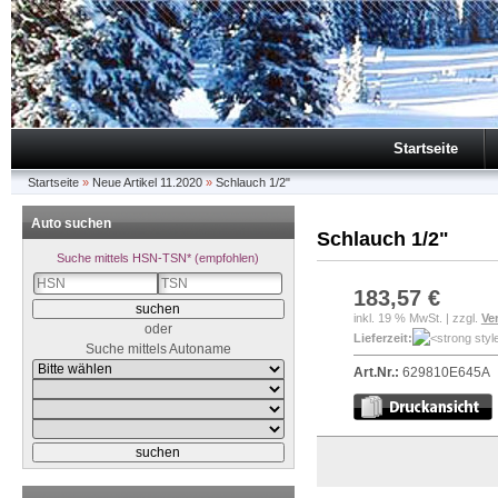
Startseite
Startseite
»
Neue Artikel 11.2020
»
Schlauch 1/2"
Auto suchen
Schlauch 1/2"
Suche mittels HSN-TSN* (empfohlen)
183,57 €
inkl. 19 % MwSt. | zzgl.
Ve
oder
Lieferzeit:
Suche mittels Autoname
Art.Nr.:
629810E645A