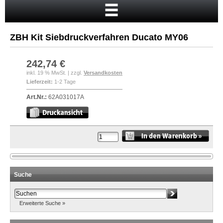
Startseite
Warenkorb
ZBH Kit Siebdruckverfahren Ducato MY06
Mein Konto
Neukunde?
242,74 €
inkl. 19 % MwSt. | zzgl.
Versandkosten
Kasse
Lieferzeit:
1-2 Tage
Anmelden
Art.Nr.:
62A031017A
Suche
Erweiterte Suche »